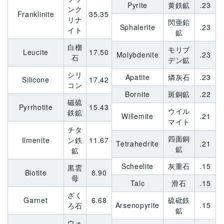
Pyrite
黄鉄鉱
.23
ンク
Franklinite
35.35
リナ
閃亜鉛
Sphalerite
.23
イト
鉱
白榴
モリブ
Leucite
17.50
Molybdenite
.23
石
デン鉱
シリ
Apatite
燐灰石
.23
Silicone
17.42
コン
Bornite
斑銅鉱
.22
磁硫
Pyrrhotite
15.43
ウイル
鉄鉱
Willemite
.21
マイト
チタ
四面銅
Ilmenite
ン鉄
11.67
Tetrahedrite
.21
鉱
鉱
Scheelite
灰重石
.15
黒雲
Biotite
8.90
母
Talc
滑石
.15
ざく
Garnet
6.68
硫砒鉄
Arsenopyrite
.15
ろ石
鉱
ウォ