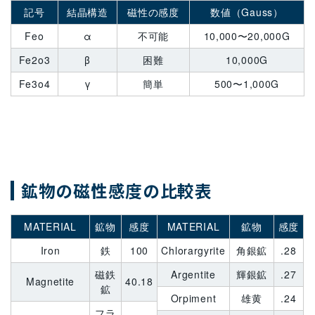
記号
結晶構造
磁性の感度
数値（Gauss）
Feo
α
不可能
10,000〜20,000G
Fe2o3
β
困難
10,000G
Fe3o4
γ
簡単
500〜1,000G
鉱物の磁性感度の比較表
MATERIAL
鉱物
感度
MATERIAL
鉱物
感度
Iron
鉄
100
Chlorargyrite
角銀鉱
.28
磁鉄
Argentite
輝銀鉱
.27
Magnetite
40.18
鉱
Orpiment
雄黄
.24
フラ