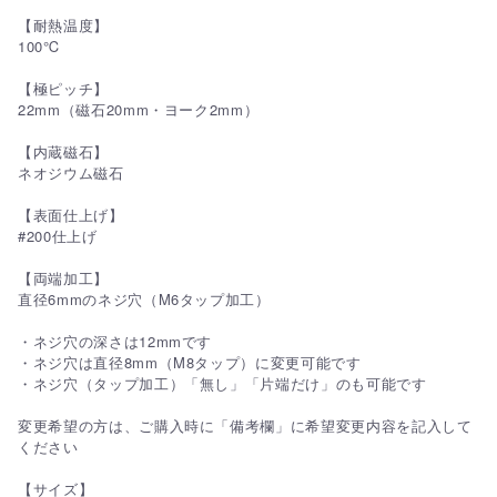
【耐熱温度】
100℃
【極ピッチ】
22mm（磁石20mm・ヨーク2mm）
【内蔵磁石】
ネオジウム磁石
【表面仕上げ】
#200仕上げ
【両端加工】
直径6mmのネジ穴（M6タップ加工）
・ネジ穴の深さは12mmです
・ネジ穴は直径8mm（M8タップ）に変更可能です
・ネジ穴（タップ加工）「無し」「片端だけ」のも可能です
変更希望の方は、ご購入時に「備考欄」に希望変更内容を記入して
ください
【サイズ】