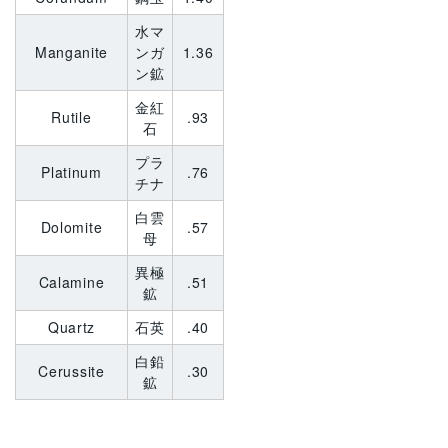
水マ
Manganite
ンガ
1.36
ン鉱
金紅
Rutile
.93
石
プラ
Platinum
.76
チナ
白雲
Dolomite
.57
母
異極
Calamine
.51
鉱
Quartz
石英
.40
白鉛
Cerussite
.30
鉱