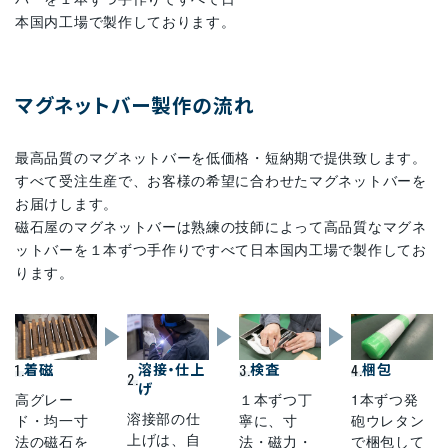
本国内工場で製作しております。
マグネットバー製作の流れ
最高品質のマグネットバーを低価格・短納期で提供致します。
すべて受注生産で、お客様の希望に合わせたマグネットバーを
お届けします。
磁石屋のマグネットバーは熟練の技師によって高品質なマグネ
ットバーを１本ずつ手作りですべて日本国内工場で製作してお
ります。
1.
着磁
溶接・仕上
3.
検査
4.
梱包
2.
げ
高グレー
１本ずつ丁
1本ずつ発
溶接部の仕
ド・均一寸
寧に、寸
砲ウレタン
上げは、自
法の磁石を
法・磁力・
で梱包して