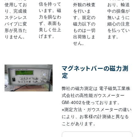
信を持って
使用してお
外観の検査
おり、輸送
います。磁
り、完成後
を行いま
中の損傷が
力を損なわ
ステンレス
す。規定の
無いように
ず、表面も
パイプに変
磁力以下の
細心の注意
美しく仕上
形が見当た
ものは一切
を払ってい
げます。
りません。
出荷致しま
ます。
せん。
マグネットバーの磁力測
定
弊社の磁力測定は 電子磁気工業株
式会社の高性能ガウスメーター
GM-4002を使っております。
※測定方法・ガウスメーターの違い
により、お客様の計測値と異なる
ことがあります。