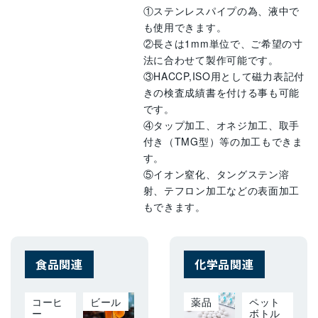
①ステンレスパイプの為、液中で
も使用できます。
②長さは1mm単位で、ご希望の寸
法に合わせて製作可能です。
③HACCP,ISO用として磁力表記付
きの検査成績書を付ける事も可能
です。
④タップ加工、オネジ加工、取手
付き（TMG型）等の加工もできま
す。
⑤イオン窒化、タングステン溶
射、テフロン加工などの表面加工
もできます。
食品関連
化学品関連
コーヒ
ビール
薬品
ペット
ー
ボトル