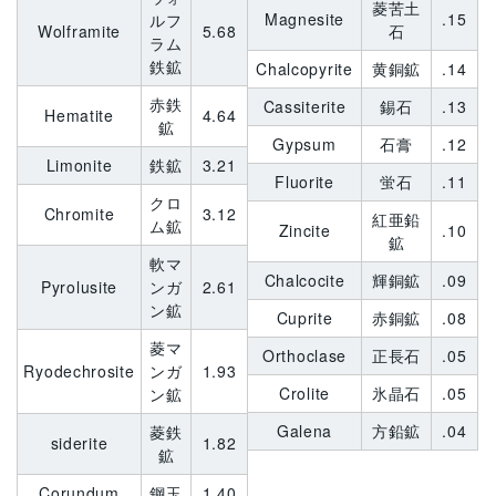
菱苦土
Magnesite
.15
ルフ
Wolframite
5.68
石
ラム
鉄鉱
Chalcopyrite
黄銅鉱
.14
赤鉄
Cassiterite
錫石
.13
Hematite
4.64
鉱
Gypsum
石膏
.12
Limonite
鉄鉱
3.21
Fluorite
蛍石
.11
クロ
Chromite
3.12
紅亜鉛
ム鉱
Zincite
.10
鉱
軟マ
Chalcocite
輝銅鉱
.09
Pyrolusite
ンガ
2.61
ン鉱
Cuprite
赤銅鉱
.08
菱マ
Orthoclase
正長石
.05
Ryodechrosite
ンガ
1.93
Crolite
氷晶石
.05
ン鉱
Galena
方鉛鉱
.04
菱鉄
siderite
1.82
鉱
Corundum
鋼玉
1.40