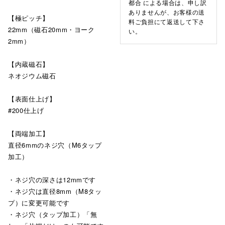
都合 による場合は、申し訳
ありませんが、お客様の送
【極ピッチ】
料ご負担にて返送して下さ
22mm（磁石20mm・ヨーク
い。
2mm）
【内蔵磁石】
ネオジウム磁石
【表面仕上げ】
#200仕上げ
【両端加工】
直径6mmのネジ穴（M6タップ
加工）
・ネジ穴の深さは12mmです
・ネジ穴は直径8mm（M8タッ
プ）に変更可能です
・ネジ穴（タップ加工）「無