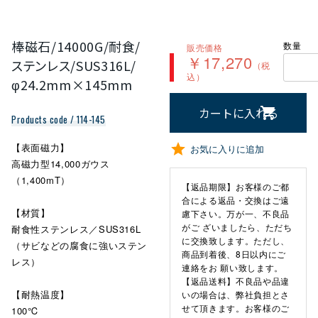
棒磁石/14000G/耐食/
数量
販売価格
￥17,270
ステンレス/SUS316L/
（税
込）
φ24.2mm×145mm
カートに入れる
Products code / 114-145
【表面磁力】
お気に入りに追加
高磁力型14,000ガウス
（1,400mT）
【返品期限】お客様のご都
合による返品・交換はご遠
【材質】
慮下さい。万が一、不良品
がご ざいましたら、ただち
耐食性ステンレス／SUS316L
に交換致します。ただし、
（サビなどの腐食に強いステン
商品到着後、8日以内にご
レス）
連絡をお 願い致します。
【返品送料】不良品や品違
【耐熱温度】
いの場合は、弊社負担とさ
せて頂きます。お客様のご
100℃